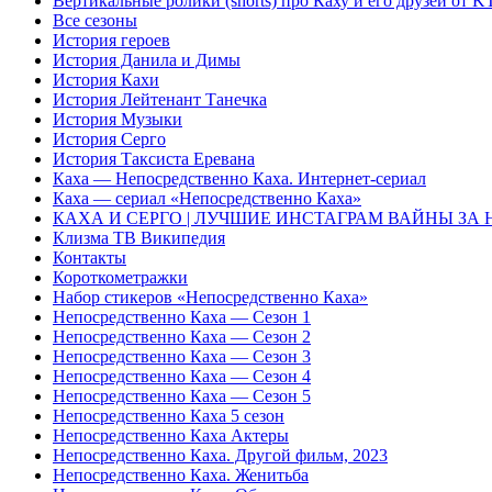
Вертикальные ролики (shorts) про Каху и его друзей от 
Все сезоны
История героев
История Данила и Димы
История Кахи
История Лейтенант Танечка
История Музыки
История Серго
История Таксиста Еревана
Каха — Непосредственно Каха. Интернет-сериал
Каха — сериал «Непосредственно Каха»
КАХА И СЕРГO | ЛУЧШИЕ ИНСТАГРАМ ВАЙНЫ ЗА
Клизма ТВ Википедия
Контакты
Короткометражки
Набор стикеров «Непосредственно Каха»
Непосредственно Каха — Сезон 1
Непосредственно Каха — Сезон 2
Непосредственно Каха — Сезон 3
Непосредственно Каха — Сезон 4
Непосредственно Каха — Сезон 5
Непосредственно Каха 5 сезон
Непосредственно Каха Актеры
Непосредственно Каха. Другой фильм, 2023
Непосредственно Каха. Женитьба