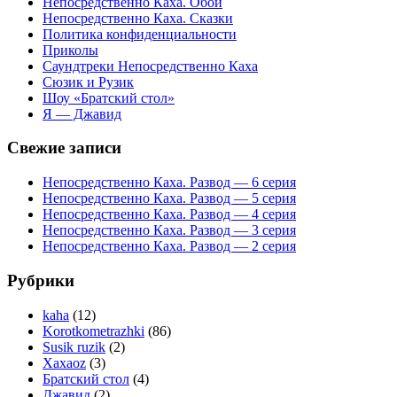
Непосредственно Каха. Обои
Непосредственно Каха. Сказки
Политика конфиденциальности
Приколы
Саундтреки Непосредственно Каха
Сюзик и Рузик
Шоу «Братский стол»
Я — Джавид
Свежие записи
Непосредственно Каха. Развод — 6 серия
Непосредственно Каха. Развод — 5 серия
Непосредственно Каха. Развод — 4 серия
Непосредственно Каха. Развод — 3 серия
Непосредственно Каха. Развод — 2 серия
Рубрики
kaha
(12)
Korotkometrazhki
(86)
Susik ruzik
(2)
Xaxaoz
(3)
Братский стол
(4)
Джавид
(2)