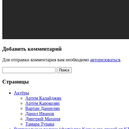
Добавить комментарий
Для отправки комментария вам необходимо
авторизоваться
.
Страницы
Актёры
Артем Калайджян
Артем Карокозян
Вартан Даниелян
Данил Иванов
Дмитрий Махиня
Тамара Турава