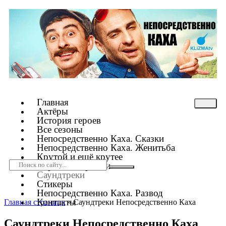
Главная
Актёры
История героев
Все сезоны
Непосредственно Каха. Сказки
Непосредственно Каха. Женитьба
Крутой и ещё крутее
Короткометражки
Саундтреки
Стикеры
Непосредственно Каха. Развод
Контакты
Главная страница
»
Саундтреки Непосредственно Каха
Саундтреки Непосредственно Каха