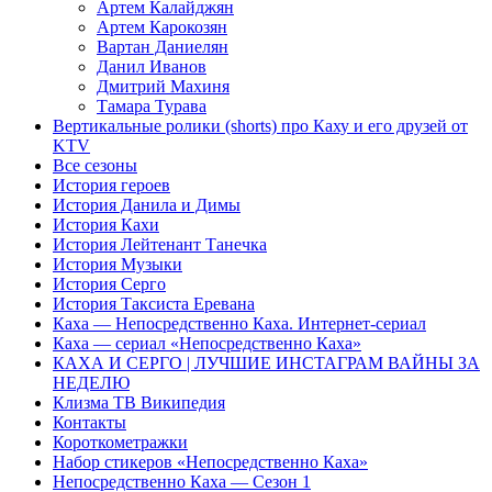
Артем Калайджян
Артем Карокозян
Вартан Даниелян
Данил Иванов
Дмитрий Махиня
Тамара Турава
Вертикальные ролики (shorts) про Каху и его друзей от
KTV
Все сезоны
История героев
История Данила и Димы
История Кахи
История Лейтенант Танечка
История Музыки
История Серго
История Таксиста Еревана
Каха — Непосредственно Каха. Интернет-сериал
Каха — сериал «Непосредственно Каха»
КАХА И СЕРГO | ЛУЧШИЕ ИНСТАГРАМ ВАЙНЫ ЗА
НЕДЕЛЮ
Клизма ТВ Википедия
Контакты
Короткометражки
Набор стикеров «Непосредственно Каха»
Непосредственно Каха — Сезон 1