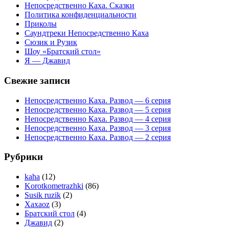
Непосредственно Каха. Сказки
Политика конфиденциальности
Приколы
Саундтреки Непосредственно Каха
Сюзик и Рузик
Шоу «Братский стол»
Я — Джавид
Свежие записи
Непосредственно Каха. Развод — 6 серия
Непосредственно Каха. Развод — 5 серия
Непосредственно Каха. Развод — 4 серия
Непосредственно Каха. Развод — 3 серия
Непосредственно Каха. Развод — 2 серия
Рубрики
kaha
(12)
Korotkometrazhki
(86)
Susik ruzik
(2)
Xaxaoz
(3)
Братский стол
(4)
Джавид
(2)