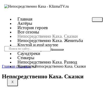
Главная
Актёры
История героев
Все сезоны
Непосредственно Каха. Сказки
Непосредственно Каха. Женитьба
Крутой и ещё крутее
Короткометражки
Саундтреки
Стикеры
Непосредственно Каха. Развод
Контакты
Главная страница
»
Непосредственно Каха. Сказки
Непосредственно Каха. Сказки
X