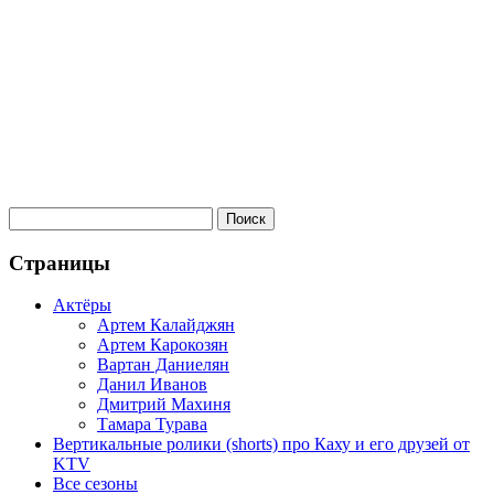
Страницы
Актёры
Артем Калайджян
Артем Карокозян
Вартан Даниелян
Данил Иванов
Дмитрий Махиня
Тамара Турава
Вертикальные ролики (shorts) про Каху и его друзей от
KTV
Все сезоны