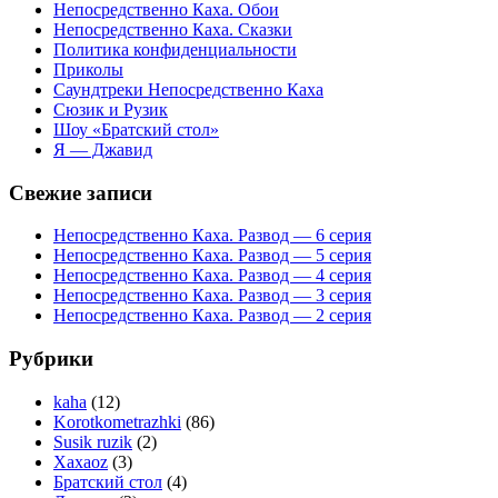
Непосредственно Каха. Обои
Непосредственно Каха. Сказки
Политика конфиденциальности
Приколы
Саундтреки Непосредственно Каха
Сюзик и Рузик
Шоу «Братский стол»
Я — Джавид
Свежие записи
Непосредственно Каха. Развод — 6 серия
Непосредственно Каха. Развод — 5 серия
Непосредственно Каха. Развод — 4 серия
Непосредственно Каха. Развод — 3 серия
Непосредственно Каха. Развод — 2 серия
Рубрики
kaha
(12)
Korotkometrazhki
(86)
Susik ruzik
(2)
Xaxaoz
(3)
Братский стол
(4)