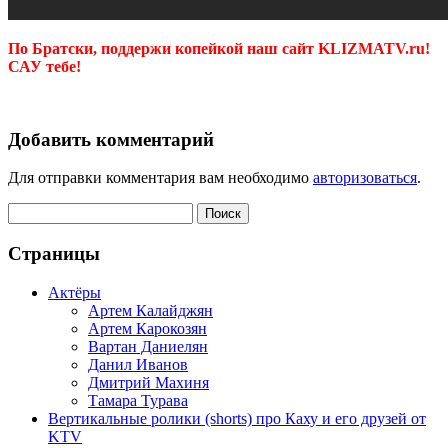
По Братски, поддержи копейкой наш сайт KLIZMATV.ru!
САУ тебе!
Добавить комментарий
Для отправки комментария вам необходимо
авторизоваться
.
Найти:
Страницы
Актёры
Артем Калайджян
Артем Карокозян
Вартан Даниелян
Данил Иванов
Дмитрий Махиня
Тамара Турава
Вертикальные ролики (shorts) про Каху и его друзей от
KTV