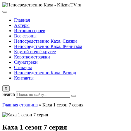
Перейти
к
содержанию
Главная
Актёры
История героев
Все сезоны
Непосредственно Каха. Сказки
Непосредственно Каха. Женитьба
Крутой и ещё крутее
Короткометражки
Саундтреки
Стикеры
Непосредственно Каха. Развод
Контакты
X
Search
Главная страница
»
Каха 1 сезон 7 серия
Каха 1 сезон 7 серия