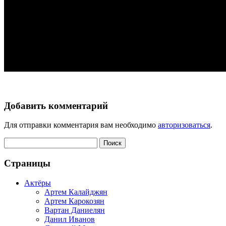
Добавить комментарий
Для отправки комментария вам необходимо
авторизоваться
.
Найти:
Страницы
Актёры
Артем Калайджян
Артем Карокозян
Вартан Даниелян
Данил Иванов