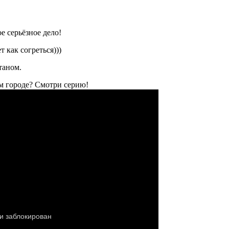
е серьёзное дело!
 как согреться)))
таном.
ом городе? Смотри серию!