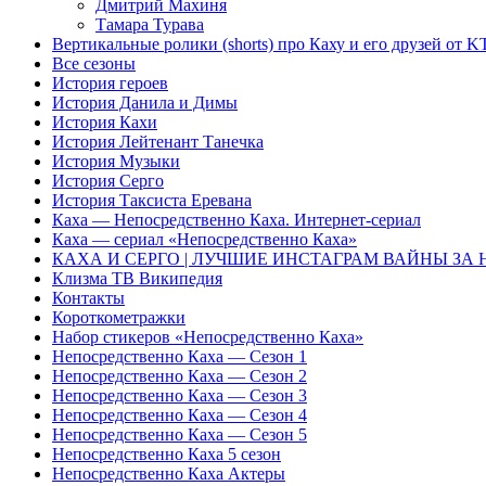
Дмитрий Махиня
Тамара Турава
Вертикальные ролики (shorts) про Каху и его друзей от 
Все сезоны
История героев
История Данила и Димы
История Кахи
История Лейтенант Танечка
История Музыки
История Серго
История Таксиста Еревана
Каха — Непосредственно Каха. Интернет-сериал
Каха — сериал «Непосредственно Каха»
КАХА И СЕРГO | ЛУЧШИЕ ИНСТАГРАМ ВАЙНЫ ЗА
Клизма ТВ Википедия
Контакты
Короткометражки
Набор стикеров «Непосредственно Каха»
Непосредственно Каха — Сезон 1
Непосредственно Каха — Сезон 2
Непосредственно Каха — Сезон 3
Непосредственно Каха — Сезон 4
Непосредственно Каха — Сезон 5
Непосредственно Каха 5 сезон
Непосредственно Каха Актеры