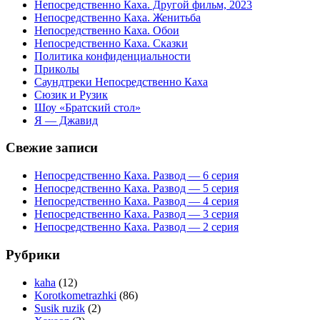
Непосредственно Каха. Другой фильм, 2023
Непосредственно Каха. Женитьба
Непосредственно Каха. Обои
Непосредственно Каха. Сказки
Политика конфиденциальности
Приколы
Саундтреки Непосредственно Каха
Сюзик и Рузик
Шоу «Братский стол»
Я — Джавид
Свежие записи
Непосредственно Каха. Развод — 6 серия
Непосредственно Каха. Развод — 5 серия
Непосредственно Каха. Развод — 4 серия
Непосредственно Каха. Развод — 3 серия
Непосредственно Каха. Развод — 2 серия
Рубрики
kaha
(12)
Korotkometrazhki
(86)
Susik ruzik
(2)